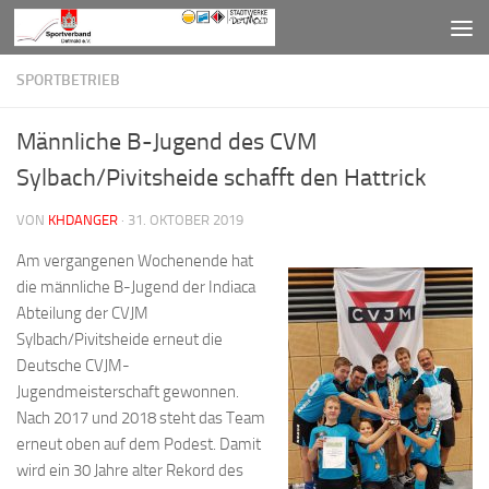
Zum Inhalt springen
SPORTBETRIEB
Männliche B-Jugend des CVM
Sylbach/Pivitsheide schafft den Hattrick
VON
KHDANGER
·
31. OKTOBER 2019
Am vergangenen Wochenende hat
die männliche B-Jugend der Indiaca
Abteilung der CVJM
Sylbach/Pivitsheide erneut die
Deutsche CVJM-
Jugendmeisterschaft gewonnen.
Nach 2017 und 2018 steht das Team
erneut oben auf dem Podest. Damit
wird ein 30 Jahre alter Rekord des