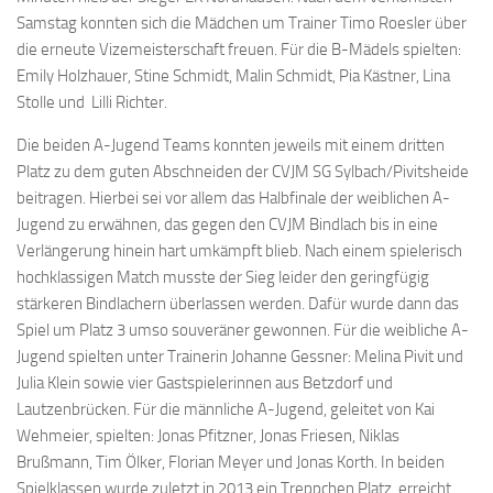
Samstag konnten sich die Mädchen um Trainer Timo Roesler über
die erneute Vizemeisterschaft freuen. Für die B-Mädels spielten:
Emily Holzhauer, Stine Schmidt, Malin Schmidt, Pia Kästner, Lina
Stolle und Lilli Richter.
Die beiden A-Jugend Teams konnten jeweils mit einem dritten
Platz zu dem guten Abschneiden der CVJM SG Sylbach/Pivitsheide
beitragen. Hierbei sei vor allem das Halbfinale der weiblichen A-
Jugend zu erwähnen, das gegen den CVJM Bindlach bis in eine
Verlängerung hinein hart umkämpft blieb. Nach einem spielerisch
hochklassigen Match musste der Sieg leider den geringfügig
stärkeren Bindlachern überlassen werden. Dafür wurde dann das
Spiel um Platz 3 umso souveräner gewonnen. Für die weibliche A-
Jugend spielten unter Trainerin Johanne Gessner: Melina Pivit und
Julia Klein sowie vier Gastspielerinnen aus Betzdorf und
Lautzenbrücken. Für die männliche A-Jugend, geleitet von Kai
Wehmeier, spielten: Jonas Pfitzner, Jonas Friesen, Niklas
Brußmann, Tim Ölker, Florian Meyer und Jonas Korth. In beiden
Spielklassen wurde zuletzt in 2013 ein Treppchen Platz erreicht.