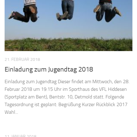
21. FEBRUAR 2018
Einladung zum Jugendtag 2018
Einladung zum Jugendtag Dieser findet am Mittwoch, den 28.
Februar 2018 um 19:15 Uhr im Sporthaus des VFL Hiddesen
(Sportplatz am Bent), Bentstr. 10, Detmold statt. Folgende
Tagesordnung ist geplant: Begrüßung Kurzer Rückblick 2017
Wahl...
11. JANUAR 2018