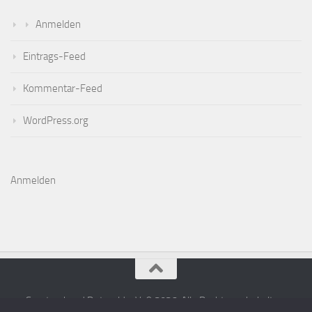
Anmelden
Eintrags-Feed
Kommentar-Feed
WordPress.org
Anmelden
Sportverband Detmold e.V. © 2026. Alle Rechte vorbehalten.