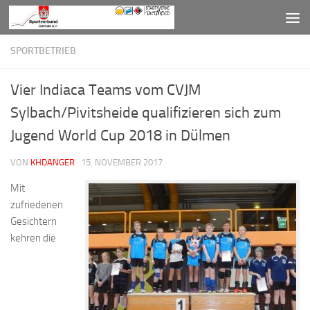
Zum Inhalt springen
SPORTBETRIEB
Vier Indiaca Teams vom CVJM
Sylbach/Pivitsheide qualifizieren sich zum
Jugend World Cup 2018 in Dülmen
VON
KHDANGER
·
15. NOVEMBER 2017
Mit
zufriedenen
Gesichtern
kehren die