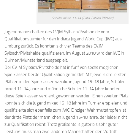
Schüler mixed 11-14 (Foto: Fabian Pfitzner)
Jugendmannschaften des CVJM Sylbach/Pivitsheide vom
Qualifikationsturnier für den Indiaca Jugend World Cup (JWC) aus
Limburg zurück. Es konnten sich vier Teams des CVJM
Sylbach/Pivitsheide qualifizieren. Im August 2018 wird der JWC in
Dülmen/Münsterland ausgespielt.
Der CVJM Sylbach/Pivitsheide hat in fünf von sechs möglichen
Spielklassen bei der Qualifikation gemeldet. Mit jeweils drei ersten
Plätzen in den Spielklassen weibliche Jugend 15-18 Jahre, Schüler
mixed 11-14 Jahre und männliche Schüler 11-14 Jahre konnten
diese Spielklassen verdient gewonnen werden. Einen zweiten Platz
konnte sich die Jugend mixed 15-18 Jahre im Turnier erspielen und
qualifizierte sich ebenfalls zum JWC.
Einziger Wehrmutstropfen ist
der dritte Platz der männlichen Jugend 15-18 Jahre, der leider nicht
zur Qualifikation reicht. Trotz größtenteils guter bis sehr guter
Leistung muss man zwei anderen Mannschaften den Vortritt