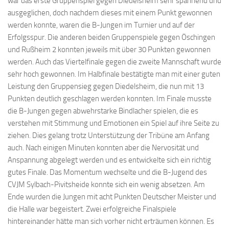
war das erste Gruppenspiel gegen Diedelsheim sehr spannend und
ausgeglichen, doch nachdem dieses mit einem Punkt gewonnen
werden konnte, waren die B-Jungen im Turnier und auf der
Erfolgsspur. Die anderen beiden Gruppenspiele gegen Öschingen
und Rußheim 2 konnten jeweils mit über 30 Punkten gewonnen
werden. Auch das Viertelfinale gegen die zweite Mannschaft wurde
sehr hoch gewonnen. Im Halbfinale bestätigte man mit einer guten
Leistung den Gruppensieg gegen Diedelsheim, die nun mit 13
Punkten deutlich geschlagen werden konnten. Im Finale musste
die B-Jungen gegen abwehrstarke Bindlacher spielen, die es
verstehen mit Stimmung und Emotionen ein Spiel auf ihre Seite zu
ziehen. Dies gelang trotz Unterstützung der Tribüne am Anfang
auch. Nach einigen Minuten konnten aber die Nervosität und
Anspannung abgelegt werden und es entwickelte sich ein richtig
gutes Finale. Das Momentum wechselte und die B-Jugend des
CVJM Sylbach-Pivitsheide konnte sich ein wenig absetzen. Am
Ende wurden die Jungen mit acht Punkten Deutscher Meister und
die Halle war begeistert. Zwei erfolgreiche Finalspiele
hintereinander hätte man sich vorher nicht erträumen können. Es