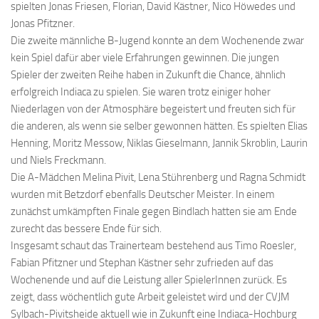
spielten Jonas Friesen, Florian, David Kästner, Nico Höwedes und
Jonas Pfitzner.
Die zweite männliche B-Jugend konnte an dem Wochenende zwar
kein Spiel dafür aber viele Erfahrungen gewinnen. Die jungen
Spieler der zweiten Reihe haben in Zukunft die Chance, ähnlich
erfolgreich Indiaca zu spielen. Sie waren trotz einiger hoher
Niederlagen von der Atmosphäre begeistert und freuten sich für
die anderen, als wenn sie selber gewonnen hätten. Es spielten Elias
Henning, Moritz Messow, Niklas Gieselmann, Jannik Skroblin, Laurin
und Niels Freckmann.
Die A-Mädchen Melina Pivit, Lena Stührenberg und Ragna Schmidt
wurden mit Betzdorf ebenfalls Deutscher Meister. In einem
zunächst umkämpften Finale gegen Bindlach hatten sie am Ende
zurecht das bessere Ende für sich.
Insgesamt schaut das Trainerteam bestehend aus Timo Roesler,
Fabian Pfitzner und Stephan Kästner sehr zufrieden auf das
Wochenende und auf die Leistung aller SpielerInnen zurück. Es
zeigt, dass wöchentlich gute Arbeit geleistet wird und der CVJM
Sylbach-Pivitsheide aktuell wie in Zukunft eine Indiaca-Hochburg