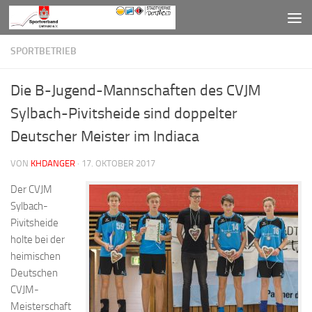
Zum Inhalt springen
SPORTBETRIEB
Die B-Jugend-Mannschaften des CVJM
Sylbach-Pivitsheide sind doppelter
Deutscher Meister im Indiaca
VON
KHDANGER
·
17. OKTOBER 2017
Der CVJM
Sylbach-
Pivitsheide
holte bei der
heimischen
Deutschen
CVJM-
Meisterschaft