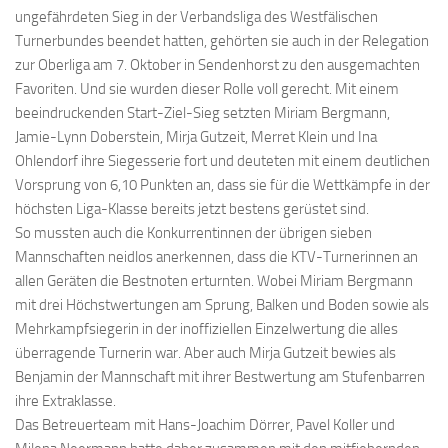
ungefährdeten Sieg in der Verbandsliga des Westfälischen
Turnerbundes beendet hatten, gehörten sie auch in der Relegation
zur Oberliga am 7. Oktober in Sendenhorst zu den ausgemachten
Favoriten. Und sie wurden dieser Rolle voll gerecht. Mit einem
beeindruckenden Start-Ziel-Sieg setzten Miriam Bergmann,
Jamie-Lynn Doberstein, Mirja Gutzeit, Merret Klein und Ina
Ohlendorf ihre Siegesserie fort und deuteten mit einem deutlichen
Vorsprung von 6,10 Punkten an, dass sie für die Wettkämpfe in der
höchsten Liga-Klasse bereits jetzt bestens gerüstet sind.
So mussten auch die Konkurrentinnen der übrigen sieben
Mannschaften neidlos anerkennen, dass die KTV-Turnerinnen an
allen Geräten die Bestnoten erturnten. Wobei Miriam Bergmann
mit drei Höchstwertungen am Sprung, Balken und Boden sowie als
Mehrkampfsiegerin in der inoffiziellen Einzelwertung die alles
überragende Turnerin war. Aber auch Mirja Gutzeit bewies als
Benjamin der Mannschaft mit ihrer Bestwertung am Stufenbarren
ihre Extraklasse.
Das Betreuerteam mit Hans-Joachim Dörrer, Pavel Koller und