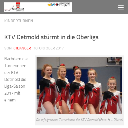
Zum Inhalt springen
KINDERTURNEN
KTV Detmold stürmt in die Oberliga
VON
KHDANGER
·
10. OKTOBER 2017
Nachdem die
Turnerinnen
der KTV
Detmold die
Liga-Saison
2017 mit
einem
Die erfolgreichen Turnerinnen der KTV Detmold (Foto: H. J. Dörrer)