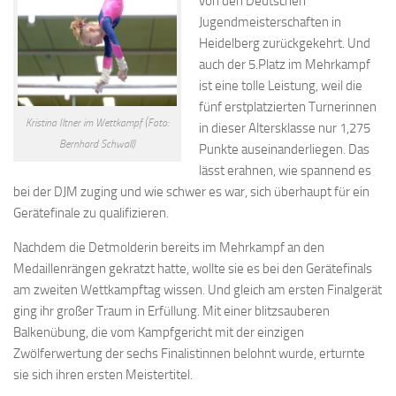
von den Deutschen
Jugendmeisterschaften in
Heidelberg zurückgekehrt. Und
auch der 5.Platz im Mehrkampf
ist eine tolle Leistung, weil die
fünf erstplatzierten Turnerinnen
Kristina Iltner im Wettkampf (Foto:
in dieser Altersklasse nur 1,275
Bernhard Schwall)
Punkte auseinanderliegen. Das
lässt erahnen, wie spannend es
bei der DJM zuging und wie schwer es war, sich überhaupt für ein
Gerätefinale zu qualifizieren.
Nachdem die Detmolderin bereits im Mehrkampf an den
Medaillenrängen gekratzt hatte, wollte sie es bei den Gerätefinals
am zweiten Wettkampftag wissen. Und gleich am ersten Finalgerät
ging ihr großer Traum in Erfüllung. Mit einer blitzsauberen
Balkenübung, die vom Kampfgericht mit der einzigen
Zwölferwertung der sechs Finalistinnen belohnt wurde, erturnte
sie sich ihren ersten Meistertitel.