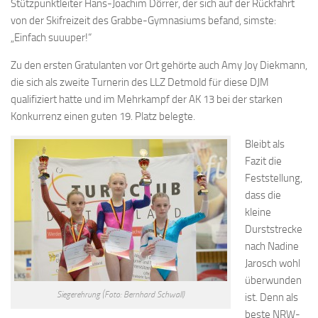
Stützpunktleiter Hans-Joachim Dörrer, der sich auf der Rückfahrt
von der Skifreizeit des Grabbe-Gymnasiums befand, simste:
„Einfach suuuper!“
Zu den ersten Gratulanten vor Ort gehörte auch Amy Joy Diekmann,
die sich als zweite Turnerin des LLZ Detmold für diese DJM
qualifiziert hatte und im Mehrkampf der AK 13 bei der starken
Konkurrenz einen guten 19. Platz belegte.
Bleibt als
Fazit die
Feststellung,
dass die
kleine
Durststrecke
nach Nadine
Jarosch wohl
überwunden
Siegerehrung (Foto: Bernhard Schwall)
ist. Denn als
beste NRW-