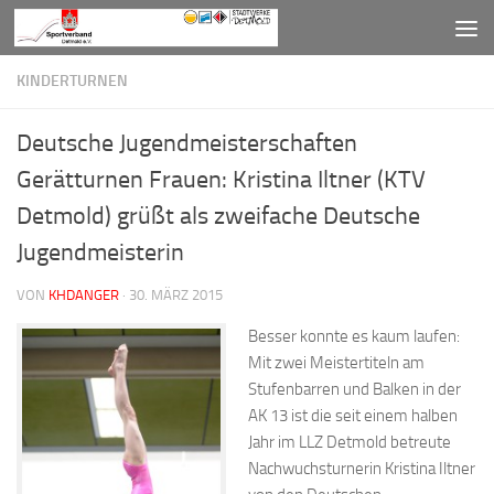
Zum Inhalt springen
KINDERTURNEN
Deutsche Jugendmeisterschaften
Gerätturnen Frauen: Kristina Iltner (KTV
Detmold) grüßt als zweifache Deutsche
Jugendmeisterin
VON
KHDANGER
·
30. MÄRZ 2015
Besser konnte es kaum laufen:
Mit zwei Meistertiteln am
Stufenbarren und Balken in der
AK 13 ist die seit einem halben
Jahr im LLZ Detmold betreute
Nachwuchsturnerin Kristina Iltner