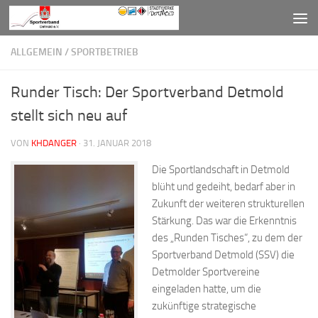
Zum Inhalt springen
ALLGEMEIN
/
SPORTBETRIEB
Runder Tisch: Der Sportverband Detmold
stellt sich neu auf
VON
KHDANGER
·
31. JANUAR 2018
Die Sportlandschaft in Detmold
blüht und gedeiht, bedarf aber in
Zukunft der weiteren strukturellen
Stärkung. Das war die Erkenntnis
des „Runden Tisches“, zu dem der
Sportverband Detmold (SSV) die
Detmolder Sportvereine
eingeladen hatte, um die
zukünftige strategische