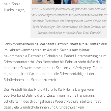
nein: Sonja
v.l.n.r.: Uli Dubbert (Sportentwicklungsplaner der Stadt Detmold),
Jakobskrüger,
Karl-Heinz Danger (Vorsitzender des Sportverbandes Detmold), Iris
Hansmann (Schulleiterin des Bildungshauses Weerth-Schule) und
Sonja Jakobskrüger (Schwimmmeisterin der Stadt Detmold) am
Lehrschwimmbecken im Aqualip (Foto: Stadt Detmold)
Schwimmmeisterin bei der Stadt Detmold, steht aktuell mitten drin
im Lehrschwimmbecken im Aqualip. Seit diesem Winter
bekommen die Detmolder Schulen bei Bedarf Unterstützung beim
Schwimmunterricht: Von November bis Februar steht dafür die
städtische Schwimmmeisterin 13 Schulen zur Verfügung. Ziel ist
es, so möglichst flächendeckend die Schwimmfähigkeit der
Schülerinnen und Schüler zu erreichen.
Den Anstoß für das Projekt lieferte Karl-Heinz Danger vom
Sportverband Detmold e. V. Zusammen mit Iris Hansmann,
Schulleiterin des Bildungshauses Weerth-Schule, stellte er fest,
dass viele Grundschülerinnen und Grundschüler kein