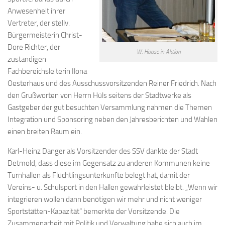
Anwesenheit ihrer
Vertreter, der stellv.
Bürgermeisterin Christ-
Dore Richter, der
W. Haase in Aktion
zuständigen
Fachbereichsleiterin Ilona
Oesterhaus und des Ausschussvorsitzenden Reiner Friedrich. Nach
den Grußworten von Herrn Hüls seitens der Stadtwerke als
Gastgeber der gut besuchten Versammlung nahmen die Themen
Integration und Sponsoring neben den Jahresberichten und Wahlen
einen breiten Raum ein.
Karl-Heinz Danger als Vorsitzender des SSV dankte der Stadt
Detmold, dass diese im Gegensatz zu anderen Kommunen keine
Turnhallen als Flüchtlingsunterkünfte belegt hat, damit der
Vereins- u. Schulsport in den Hallen gewährleistet bleibt. „Wenn wir
integrieren wollen dann benötigen wir mehr und nicht weniger
Sportstätten-Kapazität“ bemerkte der Vorsitzende. Die
Zusammenarbeit mit Politik und Verwaltung habe sich auch im