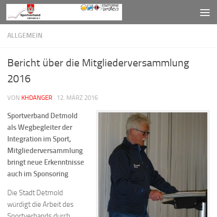
Zum Inhalt springen
ALLGEMEIN
Bericht über die Mitgliederversammlung
2016
VON
KHDANGER
·
12. MÄRZ 2016
Sportverband Detmold
als Wegbegleiter der
Integration im Sport,
Mitgliederversammlung
bringt neue Erkenntnisse
auch im Sponsoring
Die Stadt Detmold
würdigt die Arbeit des
Sportverbands durch