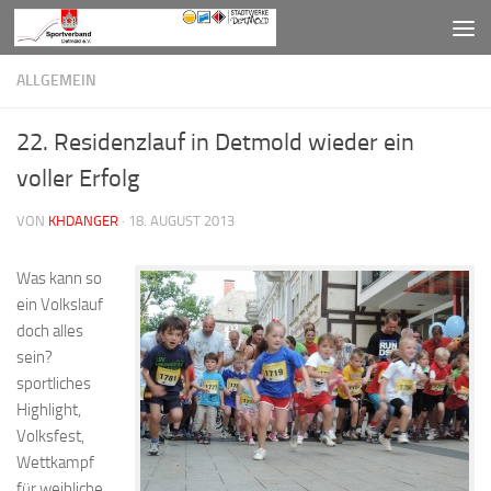
Zum Inhalt springen
ALLGEMEIN
22. Residenzlauf in Detmold wieder ein
voller Erfolg
VON
KHDANGER
·
18. AUGUST 2013
Was kann so
ein Volkslauf
doch alles
sein?
sportliches
Highlight,
Volksfest,
Wettkampf
für weibliche