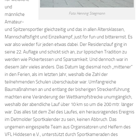
und
Foto Henning Stiegmann
männliche
Amateur-
und Spitzensportler gleichzeitig und das in allen Altersklassen,
Mannschaftsfight und Einzelkampf, just for fun und bitterernst. Es
war also wieder für jeden etwas dabei. Der Residenzlauf ging in
seine 22. Auflage und schickt sich an, zur lippischen Tradition zu
werden wie Pickertessen und Sparsamkeit. Und dennoch war in
diesem Jahr vieles anders. Das Datum lag diesmal noch „mittener“
in den Ferien, als im letzten Jahr, weshalb die Zahl der
teilnehmenden Schulen überschaubar war. Umfangreiche
Baumaßnahmen an und entlang der bisherigen Streckenführung
machten eine Veränderung der Wettkampfstrecke unumgänglich,
weshalb der abendliche Lauf über 10 km so um die 200 mtr. länger
war. Das alles tat dem Ziel des Laufes, ein herausragendes Ereignis
im Detmolder Sportkalender zu sein, keinen Abbruch. Das
ungemein eingespielte Team aus Organisatoren und Helfern des
VFL Hiddesen e.V., unterstützt durch Sportkameraden des