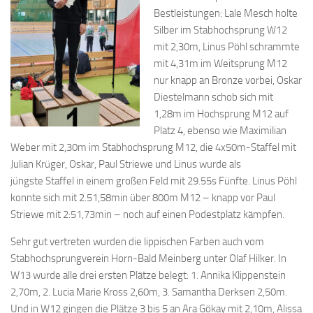
Bestleistungen: Lale Mesch holte
Silber im Stabhochsprung W12
mit 2,30m, Linus Pöhl schrammte
mit 4,31m im Weitsprung M12
nur knapp an Bronze vorbei, Oskar
Diestelmann schob sich mit
1,28m im Hochsprung M12 auf
Platz 4, ebenso wie Maximilian
Weber mit 2,30m im Stabhochsprung M12, die 4x50m-Staffel mit
Julian Krüger, Oskar, Paul Striewe und Linus wurde als
jüngste Staffel in einem großen Feld mit 29.55s Fünfte. Linus Pöhl
konnte sich mit 2.51,58min über 800m M12 – knapp vor Paul
Striewe mit 2:51,73min – noch auf einen Podestplatz kämpfen.
Sehr gut vertreten wurden die lippischen Farben auch vom
Stabhochsprungverein Horn-Bald Meinberg unter Olaf Hilker. In
W13 wurde alle drei ersten Plätze belegt: 1. Annika Klippenstein
2,70m, 2. Lucia Marie Kross 2,60m, 3. Samantha Derksen 2,50m.
Und in W12 gingen die Plätze 3 bis 5 an Ara Gökay mit 2,10m, Alissa