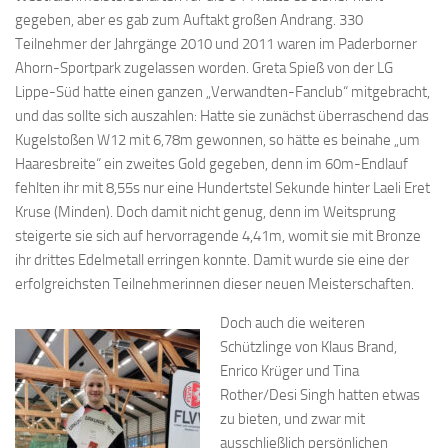
gegeben, aber es gab zum Auftakt großen Andrang. 330
Teilnehmer der Jahrgänge 2010 und 2011 waren im Paderborner
Ahorn-Sportpark zugelassen worden. Greta Spieß von der LG
Lippe-Süd hatte einen ganzen „Verwandten-Fanclub“ mitgebracht,
und das sollte sich auszahlen: Hatte sie zunächst überraschend das
Kugelstoßen W12 mit 6,78m gewonnen, so hätte es beinahe „um
Haaresbreite“ ein zweites Gold gegeben, denn im 60m-Endlauf
fehlten ihr mit 8,55s nur eine Hundertstel Sekunde hinter Laeli Eret
Kruse (Minden). Doch damit nicht genug, denn im Weitsprung
steigerte sie sich auf hervorragende 4,41m, womit sie mit Bronze
ihr drittes Edelmetall erringen konnte. Damit wurde sie eine der
erfolgreichsten Teilnehmerinnen dieser neuen Meisterschaften.
Doch auch die weiteren
Schützlinge von Klaus Brand,
Enrico Krüger und Tina
Rother/Desi Singh hatten etwas
zu bieten, und zwar mit
ausschließlich persönlichen