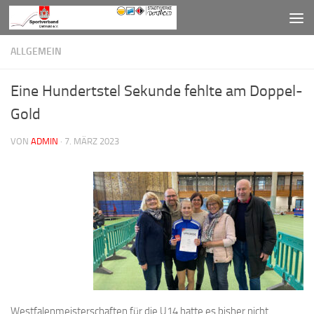
Zum Inhalt springen
ALLGEMEIN
Eine Hundertstel Sekunde fehlte am Doppel-
Gold
VON
ADMIN
·
7. MÄRZ 2023
Westfalenmeisterschaften für die U14 hatte es bisher nicht