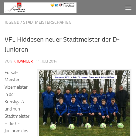
Zum Inhalt springen
JUGEND
/
STADTMEISTERSCHAFTEN
VFL Hiddesen neuer Stadtmeister der D-
Junioren
VON
KHDANGER
·
11. JULI 2014
Futsal-
Meister,
Vizemeister
in der
Kreisliga A
und nun
Stadtmeister
– die C-
Junioren des