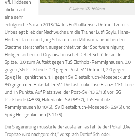
VfL Hiddesen
C-Junioren VFL Hiddesen
blicken auf
eine sehr
erfolgreiche Saison 2013/14 des Fußballkreises Detmold zurück.
Unbesiegt blieb der Nachwuchs um die Trainer Lütfi Soylu, Hans-
Herbert Tamm und Jörg Schramm am Mittwochabend bei den
Stadtmeisterschaften, ausgerichtet von der Sportvereinigung
Heiligenkirchen mit Organisationschef Detlef Schröder an der
Spitze: 3:0 zum Auftakt gegen TuS Eichholz-Remmighausen, 0:0
gegen JSG Pivitsheide. 2:0 gegen Post-SV Detmold, 2:0 gegen
SpVg Heiligenkirchen, 1:1 gegen SV Diestelbruch-Mosebeck und
3:0 gegen den Hakedahler SV. Die fast makellose Bilanz: 11:1-Tore
und 14 Punkte. Auf Platz zwei der Post-SV (13:5/13) vor JSG
Pivitsheide (4:5/8), Hakedahler SV (6:9/7), TuS Eichholz-
Remmighausen (8:10/6), SV Diestelbruch-Mosebeck (5:9/5) und
SpVg Heiligenkirchen (3:11/5).
Die Siegererung musste leider ausfallen: es fehlte der Pokal. „Die
Trophäe wird nachgereicht,“ versprach Detlef Schröder.