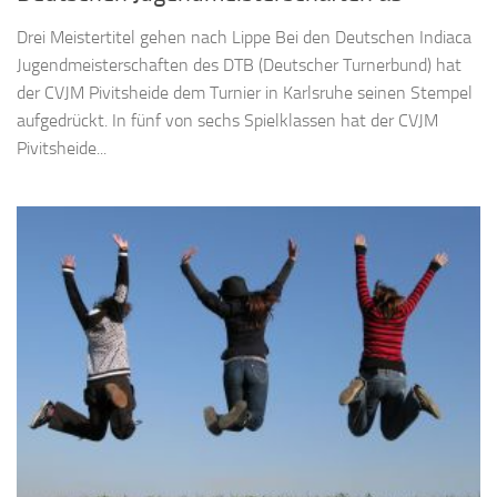
Drei Meistertitel gehen nach Lippe Bei den Deutschen Indiaca
Jugendmeisterschaften des DTB (Deutscher Turnerbund) hat
der CVJM Pivitsheide dem Turnier in Karlsruhe seinen Stempel
aufgedrückt. In fünf von sechs Spielklassen hat der CVJM
Pivitsheide...