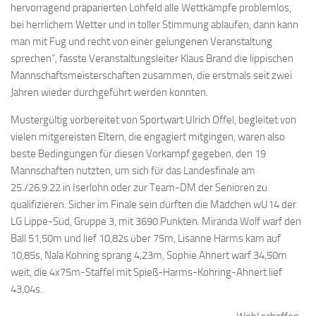
hervorragend präparierten Lohfeld alle Wettkämpfe problemlos,
bei herrlichem Wetter und in toller Stimmung ablaufen, dann kann
man mit Fug und recht von einer gelungenen Veranstaltung
sprechen“, fasste Veranstaltungsleiter Klaus Brand die lippischen
Mannschaftsmeisterschaften zusammen, die erstmals seit zwei
Jahren wieder durchgeführt werden konnten.
Mustergültig vorbereitet von Sportwart Ulrich Offel, begleitet von
vielen mitgereisten Eltern, die engagiert mitgingen, waren also
beste Bedingungen für diesen Vorkampf gegeben, den 19
Mannschaften nutzten, um sich für das Landesfinale am
25./26.9.22 in Iserlohn oder zur Team-DM der Senioren zu
qualifizieren. Sicher im Finale sein dürften die Mädchen wU14 der
LG Lippe-Süd, Gruppe 3, mit 3690 Punkten. Miranda Wolf warf den
Ball 51,50m und lief 10,82s über 75m, Lisanne Harms kam auf
10,85s, Nala Kohring sprang 4,23m, Sophie Ahnert warf 34,50m
weit, die 4x75m-Staffel mit Spieß-Harms-Kohring-Ahnert lief
43,04s.