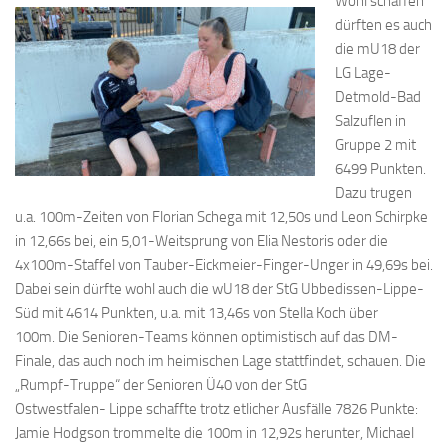
Wohl schaffen
dürften es auch
die mU18 der
LG Lage-
Detmold-Bad
Salzuflen in
Gruppe 2 mit
6499 Punkten.
Dazu trugen
u.a. 100m-Zeiten von Florian Schega mit 12,50s und Leon Schirpke
in 12,66s bei, ein 5,01-Weitsprung von Elia Nestoris oder die
4x100m-Staffel von Tauber-Eickmeier-Finger-Unger in 49,69s bei.
Dabei sein dürfte wohl auch die wU18 der StG Ubbedissen-Lippe-
Süd mit 4614 Punkten, u.a. mit 13,46s von Stella Koch über
100m. Die Senioren-Teams können optimistisch auf das DM-
Finale, das auch noch im heimischen Lage stattfindet, schauen. Die
„Rumpf-Truppe“ der Senioren Ü40 von der StG
Ostwestfalen- Lippe schaffte trotz etlicher Ausfälle 7826 Punkte:
Jamie Hodgson trommelte die 100m in 12,92s herunter, Michael