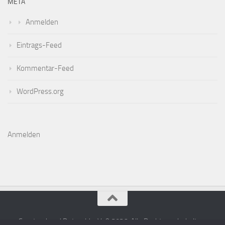
META
Anmelden
Eintrags-Feed
Kommentar-Feed
WordPress.org
Anmelden
Sportverband Detmold e.V. © 2026. Alle Rechte vorbehalten.