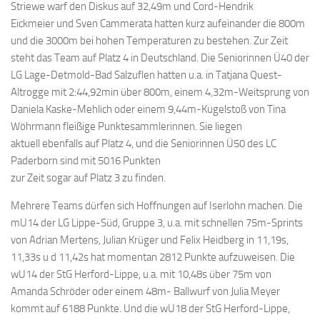
Striewe warf den Diskus auf 32,49m und Cord-Hendrik
Eickmeier und Sven Cammerata hatten kurz aufeinander die 800m
und die 3000m bei hohen Temperaturen zu bestehen. Zur Zeit
steht das Team auf Platz 4 in Deutschland. Die Seniorinnen Ü40 der
LG Lage-Detmold-Bad Salzuflen hatten u.a. in Tatjana Quest-
Altrogge mit 2:44,92min über 800m, einem 4,32m-Weitsprung von
Daniela Kaske-Mehlich oder einem 9,44m-Kugelstoß von Tina
Wöhrmann fleißige Punktesammlerinnen. Sie liegen
aktuell ebenfalls auf Platz 4, und die Seniorinnen Ü50 des LC
Paderborn sind mit 5016 Punkten
zur Zeit sogar auf Platz 3 zu finden.
Mehrere Teams dürfen sich Hoffnungen auf Iserlohn machen. Die
mU14 der LG Lippe-Süd, Gruppe 3, u.a. mit schnellen 75m-Sprints
von Adrian Mertens, Julian Krüger und Felix Heidberg in 11,19s,
11,33s u d 11,42s hat momentan 2812 Punkte aufzuweisen. Die
wU14 der StG Herford-Lippe, u.a. mit 10,48s über 75m von
Amanda Schröder oder einem 48m- Ballwurf von Julia Meyer
kommt auf 6188 Punkte. Und die wU18 der StG Herford-Lippe,