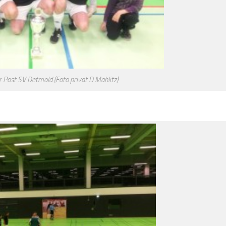
 Post SV Detmold (Foto privat D.Mahlitz)