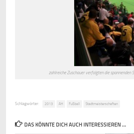
zahlreiche Zuschauer verfolgten die spannenden S
Schlagwörter:
2013
AH
Fußball
Stadtmeisterschaften
DAS KÖNNTE DICH AUCH INTERESSIEREN …