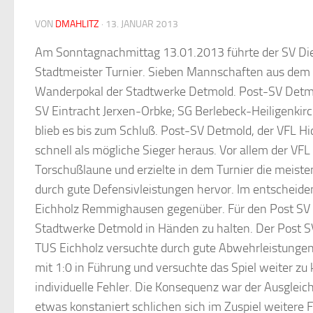
VON
DMAHLITZ
·
13. JANUAR 2013
Am Sonntagnachmittag 13.01.2013 führte der SV Di
Stadtmeister Turnier. Sieben Mannschaften aus de
Wanderpokal der Stadtwerke Detmold. Post-SV Detm
SV Eintracht Jerxen-Orbke; SG Berlebeck-Heiligenki
blieb es bis zum Schluß. Post-SV Detmold, der VFL H
schnell als mögliche Sieger heraus. Vor allem der VFL
Torschußlaune und erzielte in dem Turnier die meis
durch gute Defensivleistungen hervor. Im entscheide
Eichholz Remmighausen gegenüber. Für den Post SV 
Stadtwerke Detmold in Händen zu halten. Der Post SV
TUS Eichholz versuchte durch gute Abwehrleistungen
mit 1:0 in Führung und versuchte das Spiel weiter zu k
individuelle Fehler. Die Konsequenz war der Ausgle
etwas konstaniert schlichen sich im Zuspiel weitere F