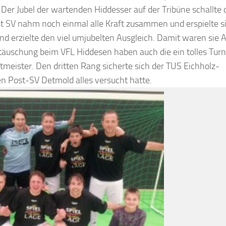
 Der Jubel der wartenden Hiddesser auf der Tribüne schallte 
t SV nahm noch einmal alle Kraft zusammen und erspielte s
d erzielte den viel umjubelten Ausgleich. Damit waren sie 
ttäuschung beim VFL Hiddesen haben auch die ein tolles Turn
eister. Den dritten Rang sicherte sich der TUS Eichholz-
 Post-SV Detmold alles versucht hatte.