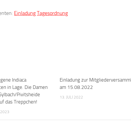
enten:
Einladung
Tagesordnung
ngene Indiaca
Einladung zur Mitgliederversamm
ten in Lage. Die Damen
am 15.08.2022
Sylbach/Pivitsheide
13. JULI 2022
auf das Treppchen!
 2023