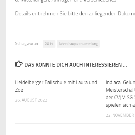
Details entnehmen Sie bitte den anliegenden Dokum
Schlagwörter:
2014
Jahreshauptversammlung
DAS KÖNNTE DICH AUCH INTERESSIEREN …
Heidelberger Ballschule mit Laura und
Indiaca: Gelu
Zoe
Meisterschaf
der CVJM SG 
26. AUGUST 2022
spielen sich 
22. NOVEMBER