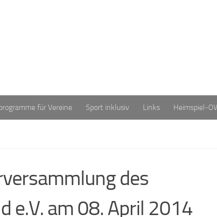
programme für Vereine
Sport inklusiv
Links
Heimspiel-O
erversammlung des
 e.V. am 08. April 2014