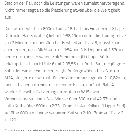
Stadion der Fall, doch die Leistungen waren zumeist hervorragend.
Nicht immer sagt also die Platzierung etwas über die Wertigkeit
aus.
Dies wird deutlich im 800m-Lauf U18. Carl Luis Eickmeier (LG Lage-
Detmold-Bad Salzuflen) lief mit 1:58,29min unter die Traumgrenze
von 2 Minuten mit persönlicher Bestzeit auf Platz 3, musste aber
anerkennen, dass Alk Straub mit 1:54 und Nils Deppe mit 1:57min
heute noch besser waren. Erik Steinmeier (LG Lippe-Süd)
erkämpfte sich noch Platz 6 mit 2:05,56min. Auch Paul, der jüngere
Sohn der Familie Eickmeier, zeigte Außergewöhnliches: Noch in
M14, steigerte er sich auf für sein Alter herausragende 2:10,82min,
fand sich aber nach einem packenden Finish „nur“ auf Platz 4
wieder. Dieselbe Platzierung erreichten in W15 zwei
Vereinskameradinnen: Naja Weiser über 300m mit 42,57s und
Lotta Rothe über 800m in 2:33,10min. Tristan Kolke (LG Lippe-Süd)
lief über 800m mit einer sauberen Zeit von 2:10,17min auf Platz 6
in U20.