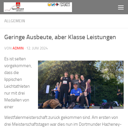
Zum Inhalt springen
ALLGEMEIN
Geringe Ausbeute, aber Klasse Leistungen
VON
ADMIN
·
12. JUNI 2024
Es ist selten
vorgekommen,
dass die
lippischen
Leichtathleten
nur mit drei
Medaillen von
einer
Westfalenmeisterschaft zurück gekommen sind. Am ersten von
drei Meisterschaftstagen war dies nun im Dortmunder Hacheney-