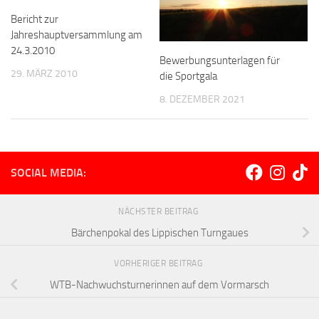
Bericht zur
Jahreshauptversammlung am
24.3.2010
Bewerbungsunterlagen für
29. MÄRZ 2010
die Sportgala
8. DEZEMBER 2021
SOCIAL MEDIA:
NÄCHSTER BEITRAG
Bärchenpokal des Lippischen Turngaues
VORHERIGER BEITRAG
WTB-Nachwuchsturnerinnen auf dem Vormarsch