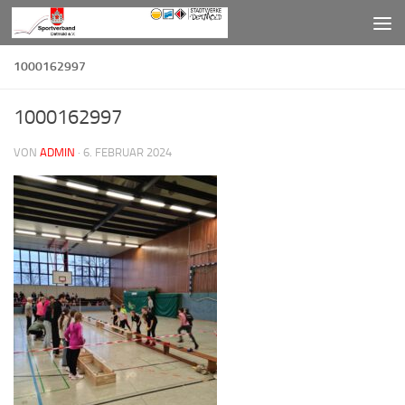
Zum Inhalt springen
1000162997
1000162997
VON
ADMIN
·
6. FEBRUAR 2024