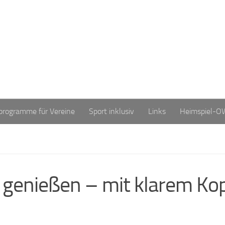
programme für Vereine
Sport inklusiv
Links
Heimspiel-O
genießen – mit klarem Kop