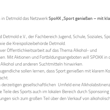
ch in Detmold das Netzwerk
SpoKK
„
Spo
rt genießen – mit
k
l
etmold e.V., der Fachbereich Jugend, Schule, Soziales, Spo
wie die Kreispolizeibehörde Detmold.
ver Öffentlichkeitsarbeit auf das Thema Alkohol- und
en. Mit Aktionen und Fortbildungsangeboten will SPOKK in 
Alkohol und anderen Suchtmitteln hinwirken.
Jugendliche sollen lernen, dass Sport genießen mit klarem Ko
acht.
 derzeitigen gesellschaftlichen Umfeld eine Alkholabstinen
oße Teile des Sports auch im lokalen Bereich durch Sponsoring
tungen sich zum großen Teil über den Verkauf von alkoholisc