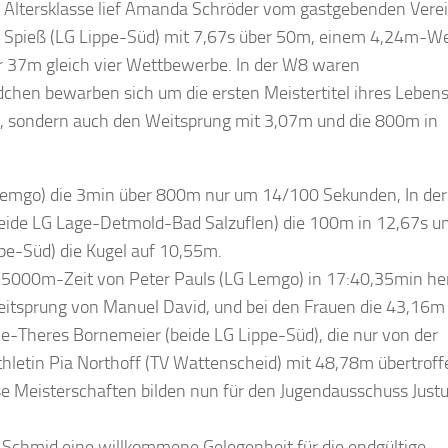
n Altersklasse lief Amanda Schröder vom gastgebenden Vere
 Spieß (LG Lippe-Süd) mit 7,67s über 50m, einem 4,24m-We
 37m gleich vier Wettbewerbe. In der W8 waren
chen bewarben sich um die ersten Meistertitel ihres Lebens
s, sondern auch den Weitsprung mit 3,07m und die 800m in
Lemgo) die 3min über 800m nur um 14/100 Sekunden, In de
(beide LG Lage-Detmold-Bad Salzuflen) die 100m in 12,67s un
ppe-Süd) die Kugel auf 10,55m.
e 5000m-Zeit von Peter Pauls (LG Lemgo) in 17:40,35min her
itsprung von Manuel David, und bei den Frauen die 43,16m
e-Theres Bornemeier (beide LG Lippe-Süd), die nur von der
thletin Pia Northoff (TV Wattenscheid) mit 48,78m übertroff
e Meisterschaften bilden nun für den Jugendausschuss Just
Schmid eine willkommene Gelegenheit für die endgültige