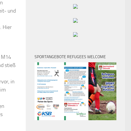
in
it- und
. Hier
r M14
SPORTANGEBOTE REFUGEES WELCOME
d stieß
vor, in
 im
en
us