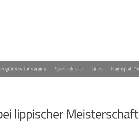
programme für Vereine
Sport inklusiv
Links
Heimspiel-O
ei lippischer Meisterschaf