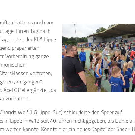
haften hatte es noch vor
uflage. Einen Tag nach
age nutze der KLA Lippe
gend präparierten
der Vorbereitung ganze
harmonischen
ltersklassen vertreten,
ngeren Jahrgängen“,
 Axel Offel ergänzte: „da
 anzudeuten“.
 Miranda Wolf (LG Lippe-Süd) schleuderte den Speer auf
 in Lippe in W13 seit 40 Jahren nicht gegeben, als Daniela
m werfen konnte. Könnte hier ein neues Kapitel der Speer-H