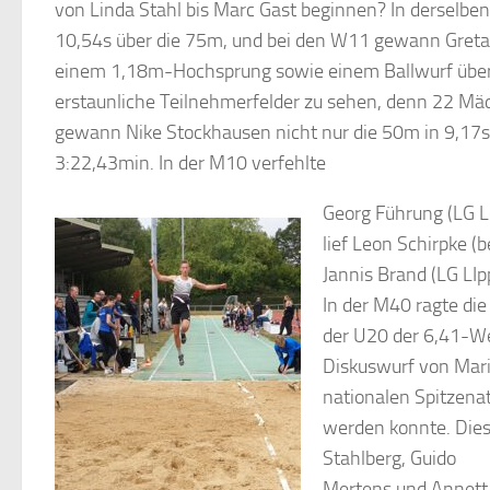
von Linda Stahl bis Marc Gast beginnen? In derselbe
10,54s über die 75m, und bei den W11 gewann Greta
einem 1,18m-Hochsprung sowie einem Ballwurf über
erstaunliche Teilnehmerfelder zu sehen, denn 22 Mäd
gewann Nike Stockhausen nicht nur die 50m in 9,17
3:22,43min. In der M10 verfehlte
Georg Führung (LG 
lief Leon Schirpke 
Jannis Brand (LG LI
In der M40 ragte di
der U20 der 6,41-We
Diskuswurf von Mari
nationalen Spitzena
werden konnte. Dies
Stahlberg, Guido
Mertens und Annett 