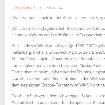
VON
KHDANGER
·
6. FEBRUAR 2014
Zweites Landesfinale im Gerätturnen – zweiter Sieg
Mit diesem tollen Ergebnis kehrte das Grabbe-Turnt
Hamm zurück, wo das Landesfinale im Turnwettkampf 
Auch in dieser Wettkampfklasse (Jg. 1999-2002) geh
Falkenberg, Michelle Gnoewych, Kaja Gutzeit, Diana S
Steinhoff zum engsten Favoritenkreis. Worauf die äl
Turnschülerinnen von ihren Betreuern Michael Gruh
Dörrer aber schon im vorbereitenden Training eingest
starteten sie mit hoher Konzentration in den Wettkam
dem siegreichen Grabbe-Turnteam im WK IV nicht na
Gleich am Startgerät, dem schwierigen Balken, setzt
Ausrufezeichen und erkämpften die Spitze der Konkur