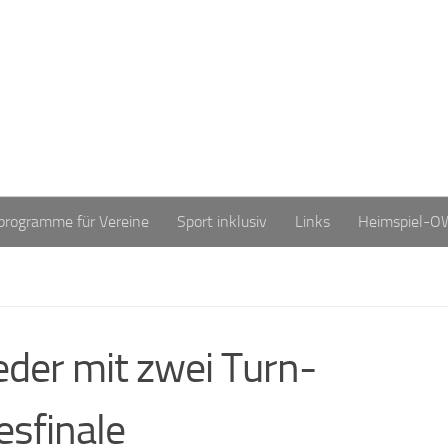
programme für Vereine
Sport inklusiv
Links
Heimspiel-O
er mit zwei Turn-
sfinale