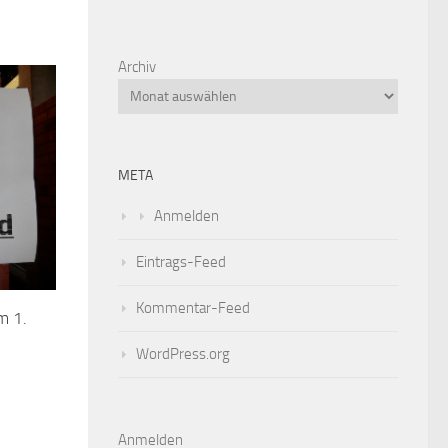
Archiv
META
Anmelden
Eintrags-Feed
Kommentar-Feed
m 1.
WordPress.org
Anmelden