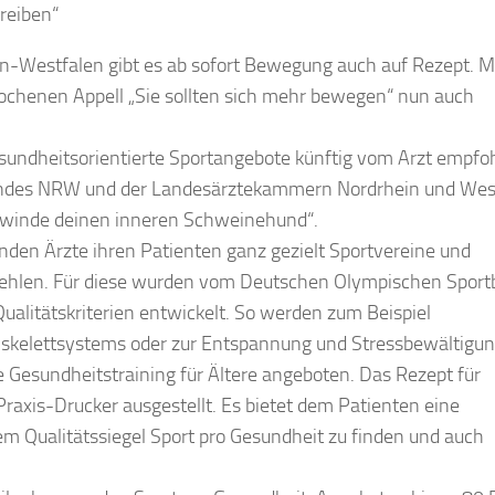
reiben“
in-Westfalen gibt es ab sofort Bewegung auch auf Rezept. M
ochenen Appell „Sie sollten sich mehr bewegen“ nun auch
undheitsorientierte Sportangebote künftig vom Arzt empfo
tbundes NRW und der Landesärztekammern Nordrhein und Wes
rwinde deinen inneren Schweinehund“.
nden Ärzte ihren Patienten ganz gezielt Sportvereine und
ehlen. Für diese wurden vom Deutschen Olympischen Sport
itätskriterien entwickelt. So werden zum Beispiel
elskelettsystems oder zur Entspannung und Stressbewältigun
 Gesundheitstraining für Ältere angeboten. Das Rezept für
axis-Drucker ausgestellt. Es bietet dem Patienten eine
em Qualitätssiegel Sport pro Gesundheit zu finden und auch