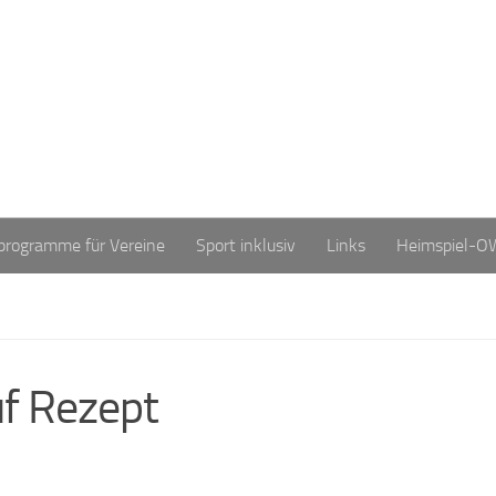
programme für Vereine
Sport inklusiv
Links
Heimspiel-O
f Rezept