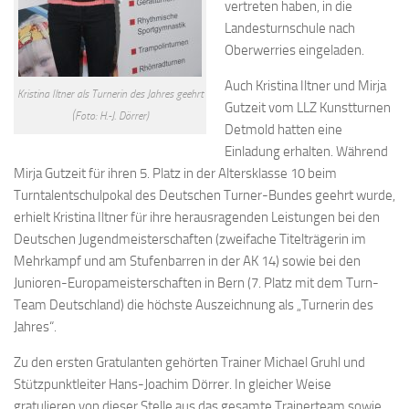
vertreten haben, in die
Landesturnschule nach
Oberwerries eingeladen.
Auch Kristina Iltner und Mirja
Kristina Iltner als Turnerin des Jahres geehrt
Gutzeit vom LLZ Kunstturnen
(Foto: H.-J. Dörrer)
Detmold hatten eine
Einladung erhalten. Während
Mirja Gutzeit für ihren 5. Platz in der Altersklasse 10 beim
Turntalentschulpokal des Deutschen Turner-Bundes geehrt wurde,
erhielt Kristina Iltner für ihre herausragenden Leistungen bei den
Deutschen Jugendmeisterschaften (zweifache Titelträgerin im
Mehrkampf und am Stufenbarren in der AK 14) sowie bei den
Junioren-Europameisterschaften in Bern (7. Platz mit dem Turn-
Team Deutschland) die höchste Auszeichnung als „Turnerin des
Jahres“.
Zu den ersten Gratulanten gehörten Trainer Michael Gruhl und
Stützpunktleiter Hans-Joachim Dörrer. In gleicher Weise
gratulieren von dieser Stelle aus das gesamte Trainerteam sowie