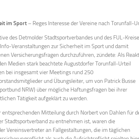
it im Sport
– Reges Interesse der Vereine nach Torunfall-Ur
iative des Detmolder Stadtsportverbandes und des FUL-Kreis
Info-Veranstaltungen zur Sicherheit im Sport und damit
nen Versicherungsfragen durchzuführen, zündete: Als Reakt
den Medien stark beachtete Augustdorfer Torunfall-Urteil
en bei insgesamt vier Meetings rund 250
orstandsmitglieder und Übungsleiter, um von Patrick Busse
portbund NRW) über mögliche Haftungsfragen bei ihrer
lichen Tätigkeit aufgeklärt zu werden.
r entsprechenden Mitteilung durch Norbert von Dahlen für d
r Stadtsportverband zu entnehmen ist, waren die
 Vereinsvertreter an Fallgestaltungen, die im täglichen
cherungspflicht als auch die Aufsichtspflicht spielten hie