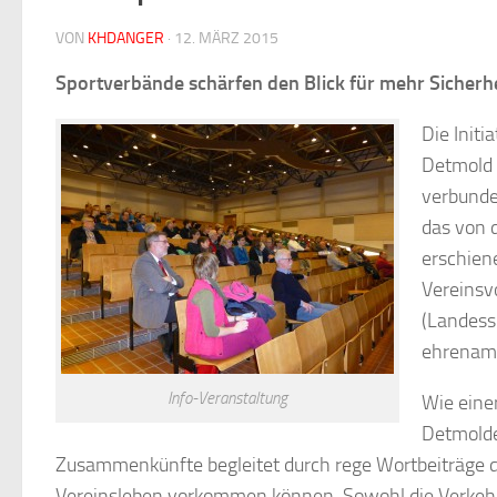
VON
KHDANGER
·
12. MÄRZ 2015
Sportverbände schärfen den Blick für mehr Sicherhe
Die Init
Detmold 
verbunde
das von 
erschien
Vereinsv
(Landess
ehrenamt
Info-Veranstaltung
Wie eine
Detmolde
Zusammenkünfte begleitet durch rege Wortbeiträge der
Vereinsleben vorkommen können. Sowohl die Verkehrssi