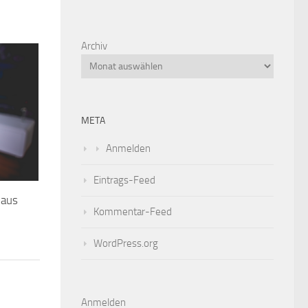
Archiv
META
Anmelden
Eintrags-Feed
 aus
Kommentar-Feed
WordPress.org
Anmelden