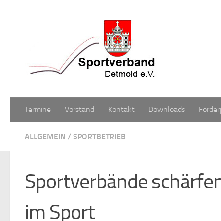
Zum Inhalt springen
Termine
Vorstand
Kontakt
Downloads
Förder
ALLGEMEIN
/
SPORTBETRIEB
Sportverbände schärfen 
im Sport