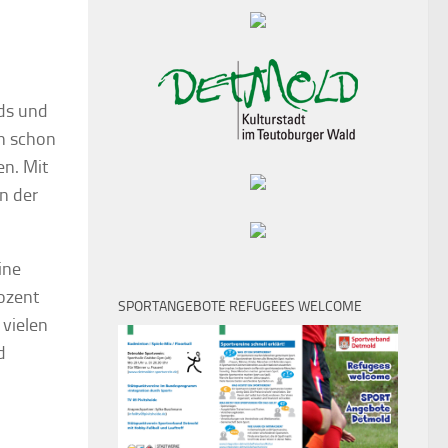
ids und
on schon
en. Mit
n der
ine
ozent
SPORTANGEBOTE REFUGEES WELCOME
 vielen
d