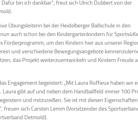
afür bin ich dankbar“, freut sich Ulrich Dubbert von der
mold.
tive Übungsleiterin bei der Heidelberger Ballschule in den
 nun auch schon bei den Kindergartenkindern für Sports4K
les Förderprogramm, um den Kindern hier aus unserer Regi
m Verein und verschiedene Bewegungsangebote kennenzulern
tzen, das Projekt weiterzuentwickeln und Kindern Freude a
das Engagement begeistert: „Mit Laura Rüffieux haben wir e
n. Laura gibt auf und neben dem Handballfeld immer 100 Pr
begeistern und mitzureißen. Sie ist mit diesen Eigenschaften
d“, freuen sich Carsten Lemm (Vorsitzender des Sportverban
ortverband Detmold).