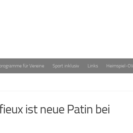
programme für Vereine
Sport inklusiv
Links
Heimspiel-O
ieux ist neue Patin bei