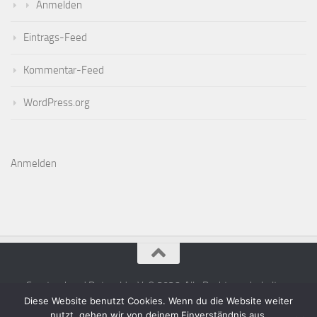
Anmelden
Eintrags-Feed
Kommentar-Feed
WordPress.org
Anmelden
Sportverband Detmold e.V. © 2026. Alle Rechte vorbehalten.
Diese Website benutzt Cookies. Wenn du die Website weiter
nutzt, gehen wir von deinem Einverständnis aus.