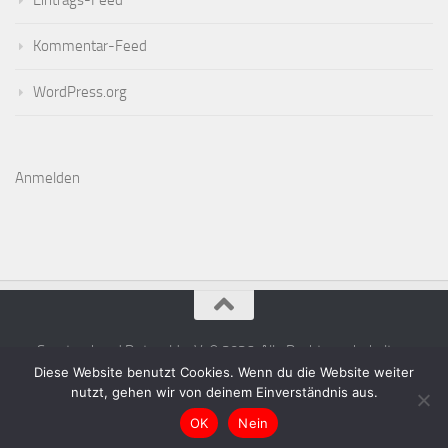
Eintrags-Feed
Kommentar-Feed
WordPress.org
Anmelden
Sportverband Detmold e.V. © 2026. Alle Rechte vorbehalten.
Diese Website benutzt Cookies. Wenn du die Website weiter
nutzt, gehen wir von deinem Einverständnis aus.
OK
Nein