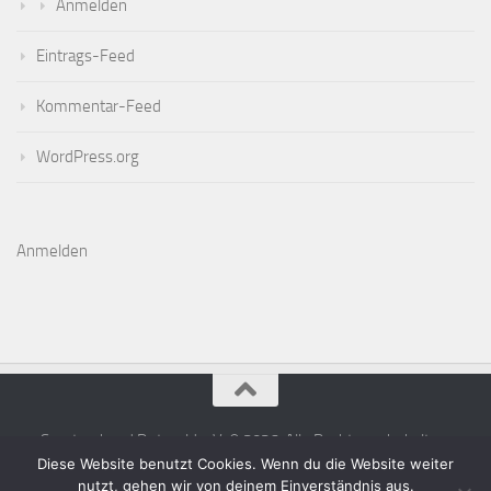
Anmelden
Eintrags-Feed
Kommentar-Feed
WordPress.org
Anmelden
Sportverband Detmold e.V. © 2026. Alle Rechte vorbehalten.
Diese Website benutzt Cookies. Wenn du die Website weiter
nutzt, gehen wir von deinem Einverständnis aus.