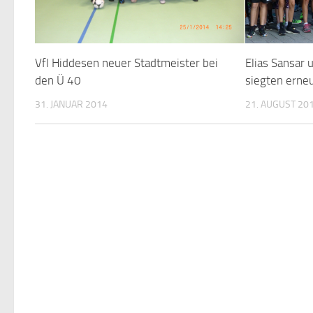
Elias Sansar 
Vfl Hiddesen neuer Stadtmeister bei
siegten erneu
den Ü 40
21. AUGUST 20
31. JANUAR 2014