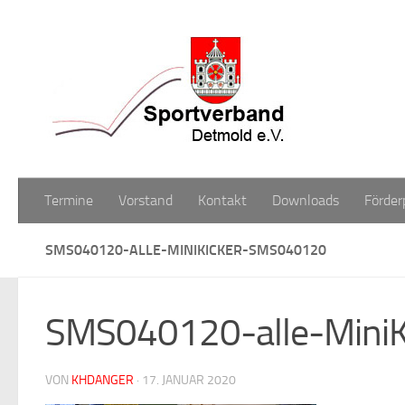
Zum Inhalt springen
Termine
Vorstand
Kontakt
Downloads
Förder
SMS040120-ALLE-MINIKICKER-SMS040120
SMS040120-alle-Mini
VON
KHDANGER
·
17. JANUAR 2020