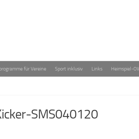
programme für Vereine
Sport inklusiv
Links
Heimspiel-O
Kicker-SMS040120