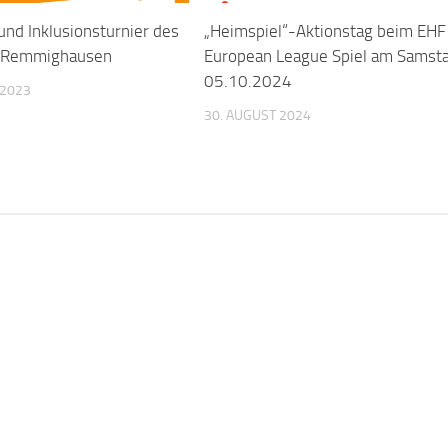
und Inklusionsturnier des
„Heimspiel“-Aktionstag beim EHF
z-Remmighausen
European League Spiel am Samsta
05.10.2024
 2023
30. AUGUST 2024