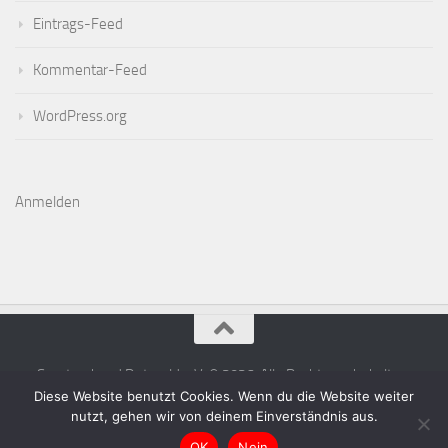
Eintrags-Feed
Kommentar-Feed
WordPress.org
Anmelden
Sportverband Detmold e.V. © 2026. Alle Rechte vorbehalten.
Diese Website benutzt Cookies. Wenn du die Website weiter
nutzt, gehen wir von deinem Einverständnis aus.
OK
Nein